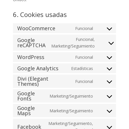
6. Cookies usadas
WooCommerce
Funcional
Consent
to
Google
Funcional,
reCAPTCHA
service
Consent
Marketing/Seguimiento
woocommerce
to
WordPress
Funcional
service
Consent
google-
to
Google Analytics
Estadísticas
Consent
recaptcha
service
Divi (Elegant
to
wordpress
Funcional
Themes)
Consent
service
to
google-
Google
Marketing/Seguimiento
service
Fonts
analytics
Consent
divi-
to
Google
Marketing/Seguimiento
(elegant-
service
Maps
Consent
themes)
google-
to
Marketing/Seguimiento,
fonts
Facebook
service