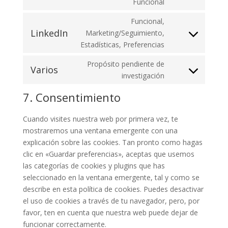
Consent
Funcional
google-
to
maps
Funcional,
service
LinkedIn
Marketing/Seguimiento,
facebook
Consent
Estadísticas, Preferencias
to
service
Propósito pendiente de
Varios
linkedin
Consent
investigación
to
7. Consentimiento
service
varios
Cuando visites nuestra web por primera vez, te
mostraremos una ventana emergente con una
explicación sobre las cookies. Tan pronto como hagas
clic en «Guardar preferencias», aceptas que usemos
las categorías de cookies y plugins que has
seleccionado en la ventana emergente, tal y como se
describe en esta política de cookies. Puedes desactivar
el uso de cookies a través de tu navegador, pero, por
favor, ten en cuenta que nuestra web puede dejar de
funcionar correctamente.